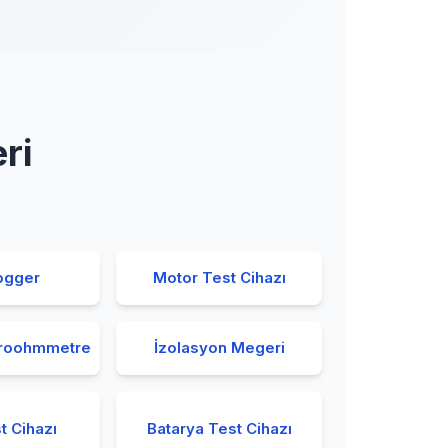
ri
ogger
Motor Test Cihazı
kroohmmetre
İzolasyon Megeri
t Cihazı
Batarya Test Cihazı