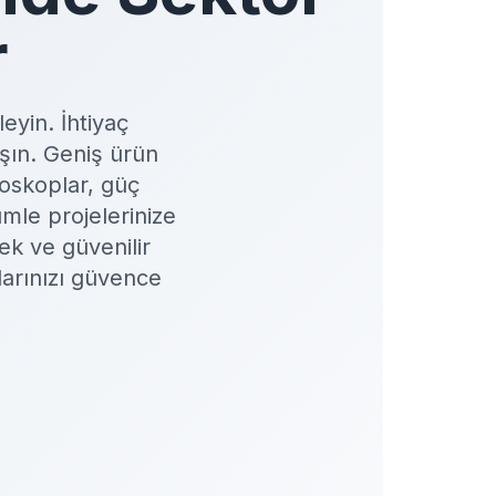
r
eyin. İhtiyaç
ışın. Geniş ürün
loskoplar, güç
mle projelerinize
ek ve güvenilir
larınızı güvence