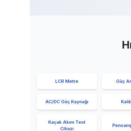
H
LCR Metre
Güç An
AC/DC Güç Kaynağı
Kali
Kaçak Akım Test
Pensam
Cihazı