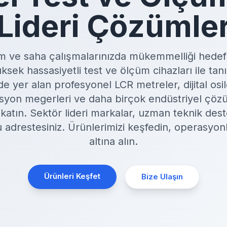
Lideri Çözümle
m ve saha çalışmalarınızda mükemmelliği hedefl
ek hassasiyetli test ve ölçüm cihazları ile tan
 yer alan profesyonel LCR metreler, dijital osi
olasyon megerleri ve daha birçok endüstriyel çözü
k katın. Sektör lideri markalar, uzman teknik dest
ru adrestesiniz. Ürünlerimizi keşfedin, operasyon
altına alın.
Ürünleri Keşfet
Bize Ulaşın