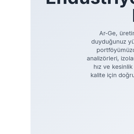
Ar-Ge, üreti
duyduğunuz yüks
portföyümüzde
analizörleri, iz
hız ve kesinli
kalite için doğ