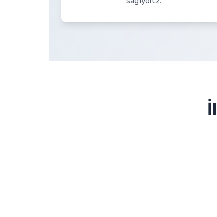
sağlıyoruz.
İ