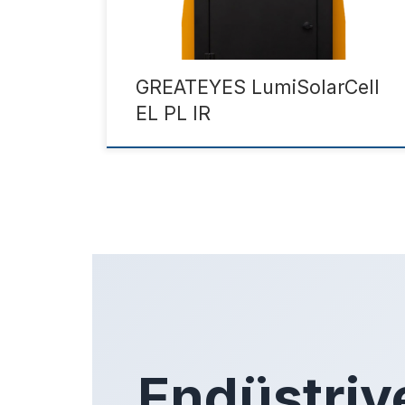
elektrolüminesans ve kızılötesi olayları
kullanmaktadır. EL, PL ve IR, temassız ve
dolayısıyla tahribatsız yöntemler olarak […]
GREATEYES LumiSolarCell
EL PL IR
Endüstriy