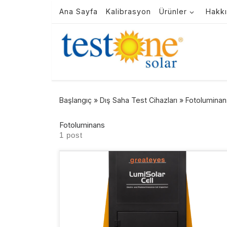
Ana Sayfa
Kalibrasyon
Ürünler
Hakk
Skip to content
Başlangıç
»
Dış Saha Test Cihazları
»
Fotoluminan
Fotoluminans
1 post
Brochure Ürün Tanıtımı Ürün Özellikleri Teknik
Özellikleri Uygulamaları Ürün Tanıtımı Ödüllü
LumiSolarCell Sistemi, fotovoltaik hücrelerin
veya waferların mikro çatlaklarını, şöntleri, düşük
ömürlü bölgeleri, homojen olmayan bölgeleri,
sıcak noktalar veya diğer hücre arızalarını
görüntülemek için fotolüminesans,