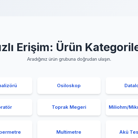
ızlı Erişim: Ürün Kategorile
Aradığınız ürün grubuna doğrudan ulaşın.
alizörü
Osiloskop
Datal
bratör
Toprak Megeri
Miliohm/Mi
permetre
Multimetre
Akü Tes