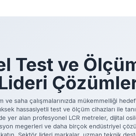
el Test ve Ölçü
Lideri Çözümle
m ve saha çalışmalarınızda mükemmelliği hedefl
ek hassasiyetli test ve ölçüm cihazları ile tan
 yer alan profesyonel LCR metreler, dijital osi
olasyon megerleri ve daha birçok endüstriyel çözü
k katın. Sektör lideri markalar, uzman teknik dest