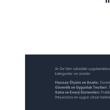
Ar-Ge'den sahadaki uygulamalara 
kategoriler ve ürünler:
Hassas Ölçüm ve Analiz:
Güveni
Güvenlik ve Uygunluk Testleri:
T
Saha ve Enerji Sistemleri:
Pratik
İhtiyacınıza en uygun cihazı belir