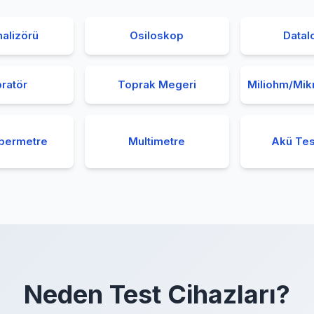
alizörü
Osiloskop
Datal
bratör
Toprak Megeri
Miliohm/Mi
permetre
Multimetre
Akü Tes
Neden Test Cihazları?