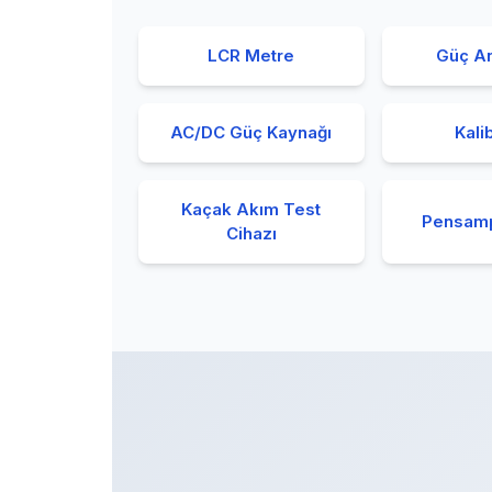
LCR Metre
Güç An
AC/DC Güç Kaynağı
Kali
Kaçak Akım Test
Pensam
Cihazı