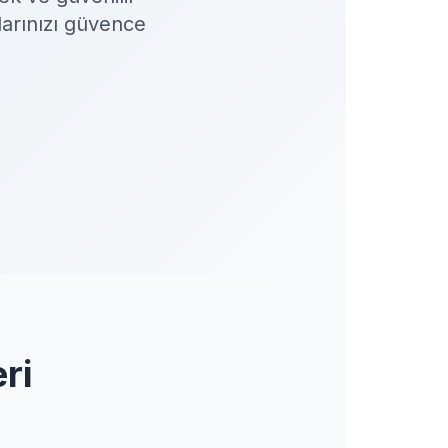
larınızı güvence
ri