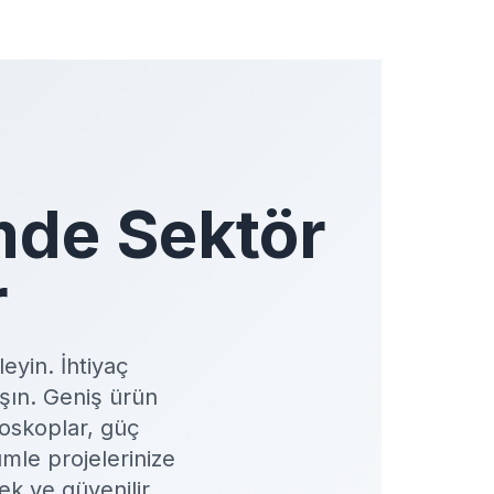
mde Sektör
r
eyin. İhtiyaç
ışın. Geniş ürün
loskoplar, güç
mle projelerinize
ek ve güvenilir