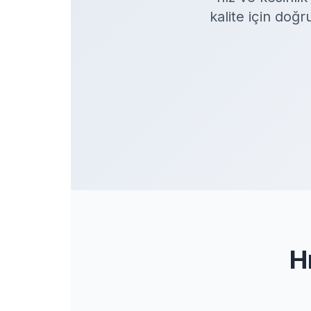
kalite için doğ
H