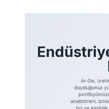
Endüstriy
Ar-Ge, üreti
duyduğunuz yüks
portföyümüzde
analizörleri, iz
hız ve kesinli