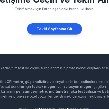
Teklif almak için lütfen aşağıdaki butonu kullanın.
Teklif Sayfasına Git
kadar, tüm test ve ölçüm süreçleriniz için profesyonel ekipmanlar 
lir
LCR metre
,
güç analizörü
ve sinyal takibi için
osiloskop
modell
esisat denetimi için
toprak megeri
ve
izolasyon megeri
çeşitleri.
 kullanımlı
pensampermetre
,
multimetre
,
akü test cihazı
ve
bat
lemek ve projenize özel çözümler geliştirmek için uzman ekibimizle ile