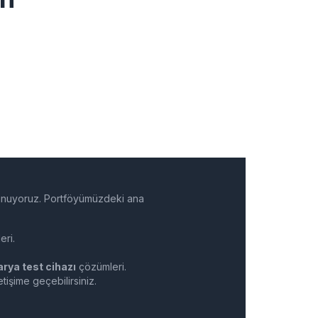
sunuyoruz. Portföyümüzdeki ana
eri.
arya test cihazı
çözümleri.
tişime geçebilirsiniz.