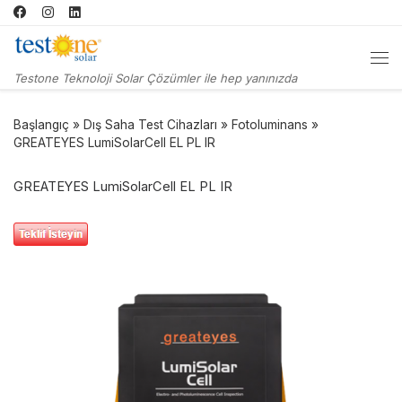
Skip to content
Me
Testone Teknoloji Solar Çözümler ile hep yanınızda
Başlangıç
»
Dış Saha Test Cihazları
»
Fotoluminans
»
GREATEYES LumiSolarCell EL PL IR
GREATEYES LumiSolarCell EL PL IR