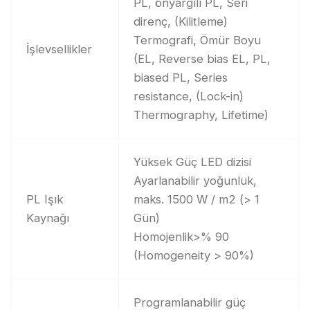
PL, önyargılı PL, Seri
direnç, (Kilitleme)
Termografi, Ömür Boyu
İşlevsellikler
(EL, Reverse bias EL, PL,
biased PL, Series
resistance, (Lock-in)
Thermography, Lifetime)
Yüksek Güç LED dizisi
Ayarlanabilir yoğunluk,
PL Işık
maks. 1500 W / m2 (> 1
Kaynağı
Gün)
Homojenlik>% 90
(Homogeneity > 90%)
Programlanabilir güç