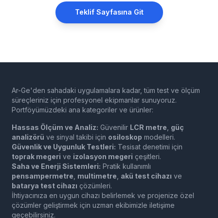
Teklif Sayfasına Git
Ar-Ge'den sahadaki uygulamalara kadar, tüm test ve ölçüm
süreçleriniz için profesyonel ekipmanlar sunuyoruz.
Portföyümüzdeki ana kategoriler ve ürünler:
Hassas Ölçüm ve Analiz:
Güvenilir
LCR metre
,
güç
analizörü
ve sinyal takibi için
osiloskop
modelleri.
Güvenlik ve Uygunluk Testleri:
Tesisat denetimi için
toprak megeri
ve
izolasyon megeri
çeşitleri.
Saha ve Enerji Sistemleri:
Pratik kullanımlı
pensampermetre
,
multimetre
,
akü test cihazı
ve
batarya test cihazı
çözümleri.
İhtiyacınıza en uygun cihazı belirlemek ve projenize özel
çözümler geliştirmek için uzman ekibimizle iletişime
geçebilirsiniz.