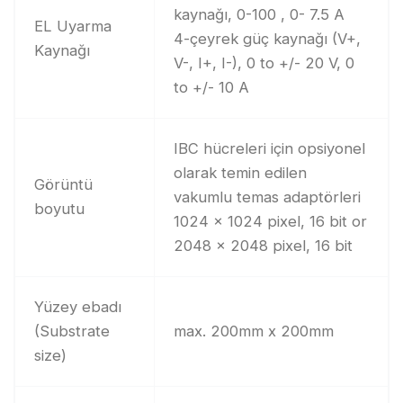
kaynağı, 0-100 , 0- 7.5 A
EL Uyarma
4-çeyrek güç kaynağı (V+,
Kaynağı
V-, I+, I-), 0 to +/- 20 V, 0
to +/- 10 A
IBC hücreleri için opsiyonel
olarak temin edilen
Görüntü
vakumlu temas adaptörleri
boyutu
1024 x 1024 pixel, 16 bit or
2048 x 2048 pixel, 16 bit
Yüzey ebadı
(Substrate
max. 200mm x 200mm
size)