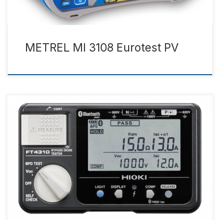
METREL MI 3108 Eurotest PV
Catalogue Manual Technical Notes Ürün Tanıtımı Ürün
Özellikleri Teknik Özellikleri Aksesuarlar Ürün Tanıtımı
Traditionally, bypass diodes can only be inspected for
good working condition at night or when power is not being
generated by the solar panels in order to verify that any
applied current is guided past the solar cells. With […]