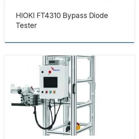
HIOKI FT4310 Bypass Diode
Tester
Katalog Datasheet Dolu taneleri PV modüllere ve termal
kollektörlere çok ciddi hasar verebilirler. Uluslararası
standartlara uygun test sistemimizle doluların PV panel ve
termal kollektörlere verebilecekleri hasarı simüle
edebilirsiniz. Hava basınçlı fırlatıcı ile buz toplarını PV panel
ve termal kollektör üzerindeki istenilen noktaya atabilir ve
böylece PV paneller ile termal kollektörlerin […]