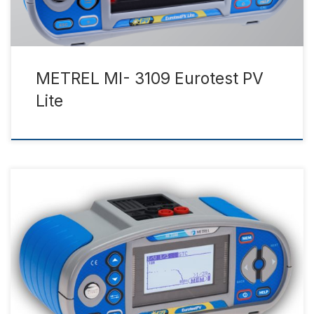
METREL MI- 3109 Eurotest PV
Lite
Datasheet Manual Ürün Tanıtımı Ürün Özellikleri Teknik
Özellikleri Aksesuarlar Ürün Tanıtımı MI 3108 EurotestPV is a
combined photovoltaic tester and electrical installations
safety tester. It enables complete testing of electrical
installations according to EN 61557 standards and in
addition performs all necessary tests required on single-
phase photovoltaic (PV) installations. This […]