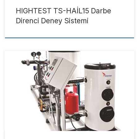
HIGHTEST TS-HAİL15 Darbe
Direnci Deney Sistemi
Katalog Datasheet Hightest Termal PRF9806 test sistemiyle
termal kollektörlerinizin dış saha performanslarını
uluslararası standartlara göre test edebilirsiniz. Güneş Takip
Sistemiyle dış sahada gün boyu termal kollektörlerinizin
testlerini yaparken, Otomatik Analiz Yazılımı sayesinde
uluslararası standartlara göre otomatik analiz yapar ve
Otomatik Test Raporu, Basınç Ölçümü Raporu ve IAM Test
Raporunu elde […]