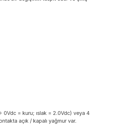
÷ 0Vdc = kuru; ıslak = 2.0Vdc) veya 4
takta açık / kapalı yağmur var.