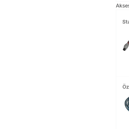
Akses
St
Öz