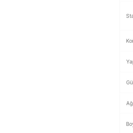
St
Ko
Ya
Gü
Ağı
Bo