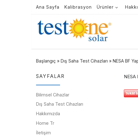
Ana Sayfa
Kalibrasyon
Ürünler
Hakk
Skip to content
Başlangıç
»
Dış Saha Test Cihazları
»
NESA BF Yapr
SAYFALAR
NESA B
Bilimsel Cihazlar
Dış Saha Test Cihazları
Hakkımızda
Home Tr
İletişim