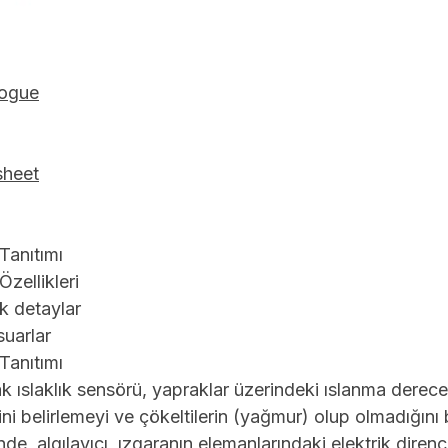
logue
sheet
Tanıtımı
Özellikleri
k detaylar
uarlar
Tanıtımı
k ıslaklık sensörü, yapraklar üzerindeki ıslanma derecesi
ini belirlemeyi ve çökeltilerin (yağmur) olup olmadığını 
inde, algılayıcı, ızgaranın elemanlarındaki elektrik direnc