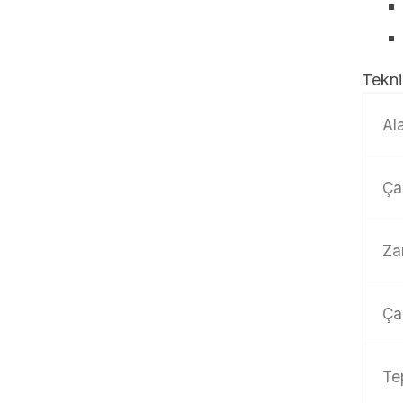
Tekni
Al
Ça
Za
Ça
Te