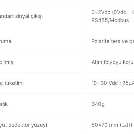
0÷2Vdc (0Vdc= Ku
andart sinyal çıkışı
RS485/Modbus
ruma
Polarite ters ve g
pılmış
Altın folyoyu kor
ç tüketimi
10÷30 Vdc ; 25µA
rlık
340g
yut dedektör yüzeyi
50×70 mm (LxH)