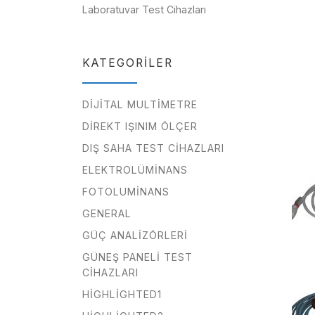
Laboratuvar Test Cihazları
KATEGORILER
DIJITAL MULTIMETRE
DIREKT IŞINIM ÖLÇER
DIŞ SAHA TEST CIHAZLARI
ELEKTROLÜMINANS
FOTOLUMINANS
GENERAL
GÜÇ ANALIZÖRLERI
GÜNEŞ PANELI TEST
CIHAZLARI
HIGHLIGHTED1