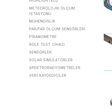
HIGHLIGHTED2
METEOROLOJIK ÖLÇÜM
İSTASYONU
MÜHENDISLIK
PAR/FAR ÖLÇÜM SENSÖRLERI
PIRANOMETRE
RÖLE TEST CIHAZI
SENSÖRLER
SOLAR SIMULATÖRLER
SPEKTRORADYOMETRELER
VERI KAYDEDICILER