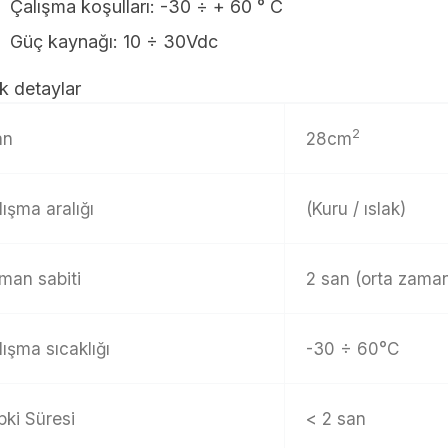
Çalışma koşulları: -30 ÷ + 60 ° C
Güç kaynağı: 10 ÷ 30Vdc
k detaylar
2
an
28cm
lışma aralığı
(Kuru / ıslak)
man sabiti
2 san (orta zama
lışma sıcaklığı
-30 ÷ 60°C
pki Süresi
< 2 san