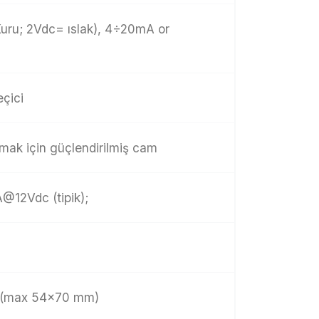
ru; 2Vdc= ıslak), 4÷20mA or
eçici
umak için güçlendirilmiş cam
@12Vdc (tipik);
 (max 54×70 mm)