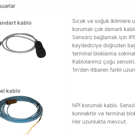
uarlar
Sıcak ve soğuk iklimlere u
andart kablo
korumalı çok damarlı kabl
Sensörü bağlamak için IP
kaydediciye doğrudan bağl
terminal bloklarına sokmak
Kablolarımız çoğu sensörü
1m’den itibaren farklı uzu
el kablo
NPI korumalı kablo. Sens
konnektör ve terminal blok
Her uzunlukta mevcut.