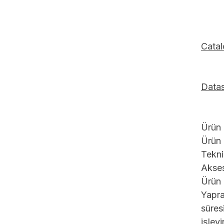
Cata
Data
Ürün 
Ürün 
Tekni
Akses
Ürün 
Yapra
süres
işlev