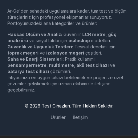
Ar-Ge'den sahadaki uygulamalara kadar, tüm test ve ölçüm
süreçleriniz için profesyonel ekipmanlar sunuyoruz.
Portföyümüzdeki ana kategoriler ve ürünler:
Hassas Ölçüm ve Analiz:
Güvenilir
LCR metre
,
güç
analizörü
ve sinyal takibi için
osiloskop
modelleri.
Güvenlik ve Uygunluk Testleri:
Tesisat denetimi için
toprak megeri
ve
izolasyon megeri
çeşitleri.
Saha ve Enerji Sistemleri:
Pratik kullanımlı
pensampermetre
,
multimetre
,
akü test cihazı
ve
batarya test cihazı
çözümleri.
İhtiyacınıza en uygun cihazı belirlemek ve projenize özel
çözümler geliştirmek için uzman ekibimizle iletişime
geçebilirsiniz.
©
2026
Test Cihazları. Tüm Hakları Saklıdır.
Ürünler
İletişim