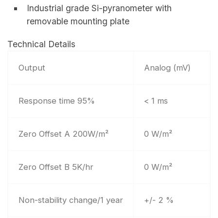
Industrial grade Si-pyranometer with
removable mounting plate
Technical Details
Output
Analog (mV)
Response time 95%
< 1 ms
Zero Offset A 200W/m²
0 W/m²
Zero Offset B 5K/hr
0 W/m²
Non-stability change/1 year
+/- 2 %