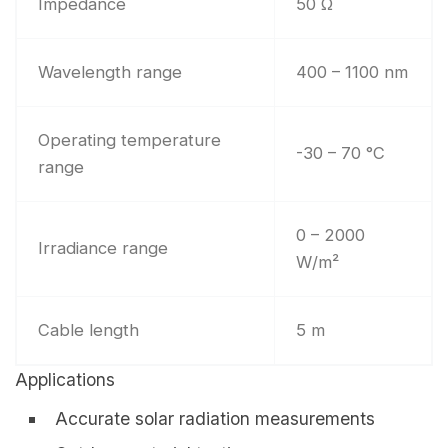
Impedance
50 Ω
Wavelength range
400 – 1100 nm
Operating temperature
-30 – 70 °C
range
0 – 2000
Irradiance range
W/m²
Cable length
5 m
Applications
Accurate solar radiation measurements