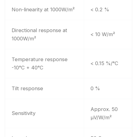
Non-linearity at 1000W/m²
< 0.2 %
Directional response at
< 10 W/m²
1000W/m²
Temperature response
< 0.15 %/°C
-10°C + 40°C
Tilt response
0 %
Approx. 50
Sensitivity
µV/W/m²