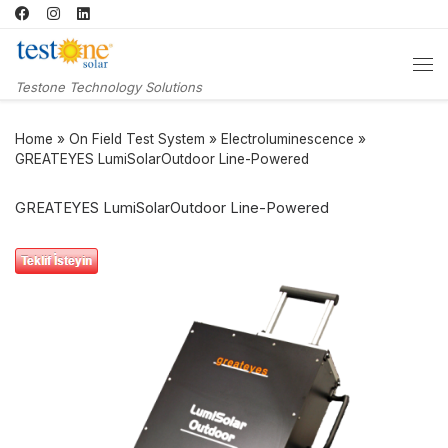
Skip to content
Me
Testone Technology Solutions
Home
»
On Field Test System
»
Electroluminescence
»
GREATEYES LumiSolarOutdoor Line-Powered
GREATEYES LumiSolarOutdoor Line-Powered