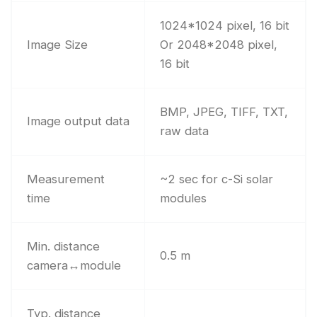
1024*1024 pixel, 16 bit
Image Size
Or 2048*2048 pixel,
16 bit
BMP, JPEG, TIFF, TXT,
Image output data
raw data
Measurement
~2 sec for c-Si solar
time
modules
Min. distance
0.5 m
camera↔module
Typ. distance