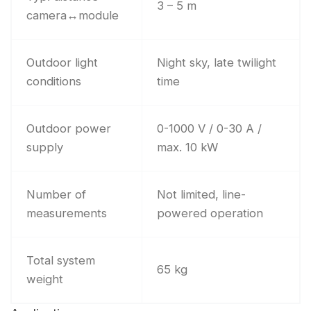
3 – 5 m
camera↔module
Outdoor light
Night sky, late twilight
conditions
time
Outdoor power
0-1000 V / 0-30 A /
supply
max. 10 kW
Number of
Not limited, line-
measurements
powered operation
Total system
65 kg
weight